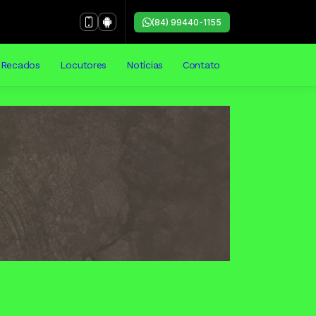
(84) 99440-1155
Recados
Locutores
Notícias
Contato