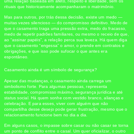
uma relação baseada em afeto, respeito e liberdade, sem os
rituais que historicamente acompanharam o matrimônio.
Mas para outros, por trás dessa decisão, existe um medo —
muitas vezes silencioso — do compromisso definitivo. Medo de
que o casamento traga uma pressão extra, medo do fracasso,
medo de repetir padrões familiares, ou mesmo o receio de que,
ao “assinar papéis”, a relação perca sua leveza. Há quem diga
que o casamento “engessa” o amor, o prende em contratos e
obrigações, e que isso pode sufocar o que antes era
espontâneo.
Casamento ainda é um símbolo de segurança?
Apesar das mudanças, o casamento ainda carrega um
simbolismo forte. Para algumas pessoas, representa
estabilidade, compromisso máximo, segurança jurídica e até
status social. Há quem sonhe com vestido branco, alianças e
celebração. E para esses, viver com alguém que não
compartilha desse desejo pode gerar frustração, mesmo que o
relacionamento funcione bem no dia a dia.
Em alguns casos, o impasse sobre casar ou não casar se torna
um ponto de conflito entre o casal. Um quer oficializar, o outro