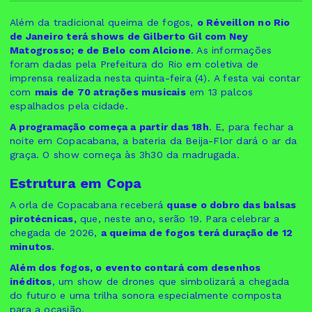
Além da tradicional queima de fogos,
o Réveillon no Rio
de Janeiro terá shows de Gilberto Gil com Ney
Matogrosso; e de Belo com Alcione
. As informações
foram dadas pela Prefeitura do Rio em coletiva de
imprensa realizada nesta quinta-feira (4). A festa vai contar
com
mais de 70 atrações musicais
em 13 palcos
espalhados pela cidade.
A programação começa a partir das 18h
. E, para fechar a
noite em Copacabana, a bateria da Beija-Flor dará o ar da
graça. O show começa às 3h30 da madrugada.
Estrutura em Copa
A orla de Copacabana receberá
quase o dobro das balsas
pirotécnicas,
que, neste ano, serão 19. Para celebrar a
chegada de 2026,
a queima de fogos terá duração de 12
minutos
.
Além dos fogos, o evento contará com desenhos
inéditos
, um show de drones que simbolizará a chegada
do futuro e uma trilha sonora especialmente composta
para a ocasião.