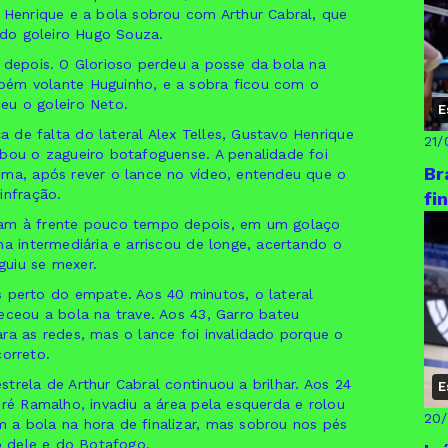
 Henrique e a bola sobrou com Arthur Cabral, que
o do goleiro Hugo Souza.
 depois. O Glorioso perdeu a posse da bola na
bém volante Huguinho, e a sobra ficou com o
eu o goleiro Neto.
E
de falta do lateral Alex Telles, Gustavo Henrique
21/
ubou o zagueiro botafoguense. A penalidade foi
Br
ima, após rever o lance no vídeo, entendeu que o
infração.
fi
ram à frente pouco tempo depois, em um golaço
na intermediária e arriscou de longe, acertando o
guiu se mexer.
s perto do empate. Aos 40 minutos, o lateral
eceou a bola na trave. Aos 43, Garro bateu
ra as redes, mas o lance foi invalidado porque o
correto.
trela de Arthur Cabral continuou a brilhar. Aos 24
E
dré Ramalho, invadiu a área pela esquerda e rolou
20
 a bola na hora de finalizar, mas sobrou nos pés
ro dele e do Botafogo.