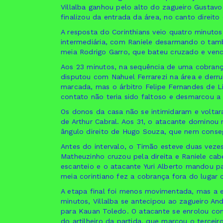
Villalba ganhou pelo alto do zagueiro Gustavo
finalizou da entrada da área, no canto direit
A resposta do Corinthians veio quatro minutos
intermediária, com Raniele desarmando o tam
meia Rodrigo Garro, que bateu cruzado e venc
Aos 23 minutos, na sequência de uma cobrança 
disputou com Nahuel Ferrarezi na área e derr
marcada, mas o árbitro Felipe Fernandes de L
contato não teria sido faltoso e desmarcou a 
Os donos da casa não se intimidaram e volta
de Arthur Cabral. Aos 31, o atacante dominou 
ângulo direito de Hugo Souza, que nem conse
Antes do intervalo, o Timão esteve duas veze
Matheuzinho cruzou pela direita e Raniele cab
escanteio e o atacante Yuri Alberto mandou pa
meia corintiano fez a cobrança fora do lugar 
A etapa final foi menos movimentada, mas a es
minutos, Villalba se antecipou ao zagueiro An
para Kauan Toledo. O atacante se enrolou com
do artilheiro da partida, que marcou o tercei