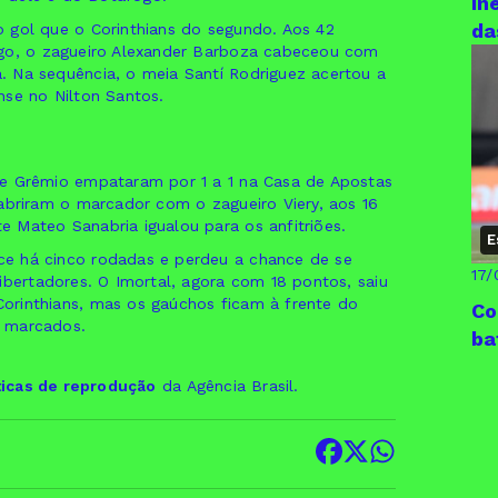
In
da
 gol que o Corinthians do segundo. Aos 42
ogo, o zagueiro Alexander Barboza cabeceou com
 Na sequência, o meia Santí Rodriguez acertou a
nse no Nilton Santos.
 e Grêmio empataram por 1 a 1 na Casa de Apostas
abriram o marcador com o zagueiro Viery, aos 16
 Mateo Sanabria igualou para os anfitriões.
E
e há cinco rodadas e perdeu a chance de se
17/
ibertadores. O Imortal, agora com 18 pontos, saiu
orinthians, mas os gaúchos ficam à frente do
Co
s marcados.
ba
ticas de reprodução
da Agência Brasil.