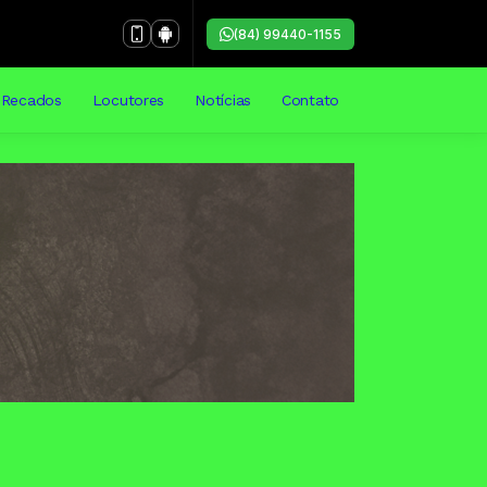
(84) 99440-1155
Recados
Locutores
Notícias
Contato