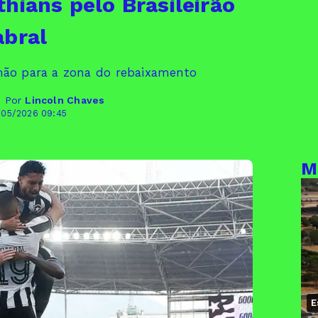
hians pelo Brasileirão
abral
mão para a zona do rebaixamento
- Por
Lincoln Chaves
/05/2026 09:45
M
E