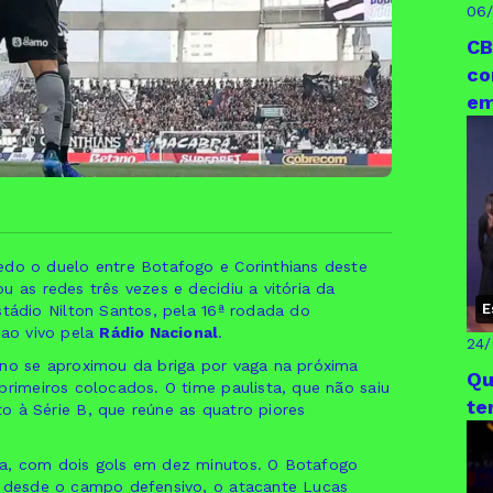
06
CB
co
em
edo o duelo entre Botafogo e Corinthians deste
 as redes três vezes e decidiu a vitória da
E
stádio Nilton Santos, pela 16ª rodada do
 ao vivo pela
Rádio Nacional
.
24
ano se aproximou da briga por vaga na próxima
Qu
primeiros colocados. O time paulista, que não saiu
te
o à Série B, que reúne as quatro piores
da, com dois gols em dez minutos. O Botafogo
o desde o campo defensivo, o atacante Lucas