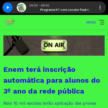
06:00 - 08:00
ocutor Padrão
rte 2
Hits 80 - Parte 2
Programa K7 com Locutor Padrão
MENU
Enem terá inscrição
automática para alunos do
3º ano da rede pública
Mais 10 mil escolas terão aplicação das provas