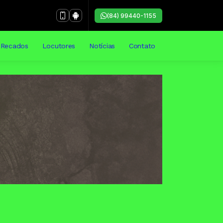
(84) 99440-1155
Recados
Locutores
Notícias
Contato