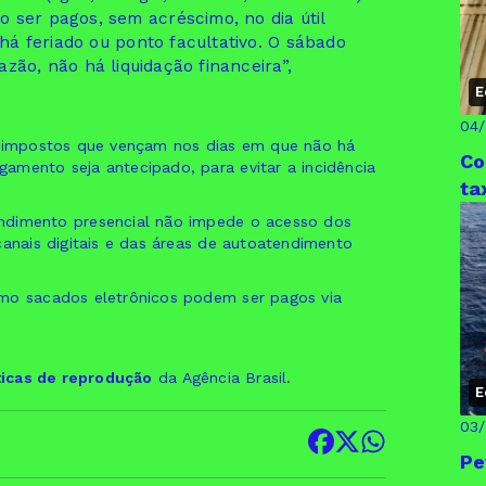
ser pagos, sem acréscimo, no dia útil
 há feriado ou ponto facultativo. O sábado
azão, não há liquidação financeira”,
E
04
 e impostos que vençam nos dias em que não há
Co
amento seja antecipado, para evitar a incidência
ta
ndimento presencial não impede o acesso dos
canais digitais e das áreas de autoatendimento
omo sacados eletrônicos podem ser pagos via
ticas de reprodução
da Agência Brasil.
E
03
Pe