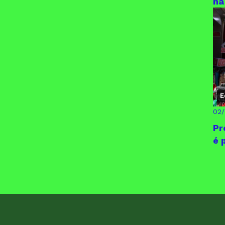
na
E
02
Pr
é 