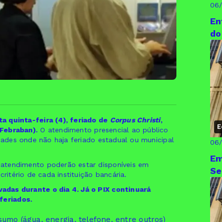
06
En
do
a quinta-feira (4), feriado de
Corpus Christi
,
E
(Febraban).
O atendimento presencial ao público
idades onde não haja feriado estadual ou municipal
06
Em
atendimento poderão estar disponíveis em
Se
ritério de cada instituição bancária.
adas durante o dia 4. Já o PIX continuará
feriados.
umo (água, energia, telefone, entre outros)