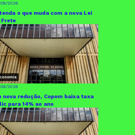
/08/2026
tenda o que muda com a nova Lei
 Frete
conomia
/08/2026
 nova redução, Copom baixa taxa
lic para 14% ao ano