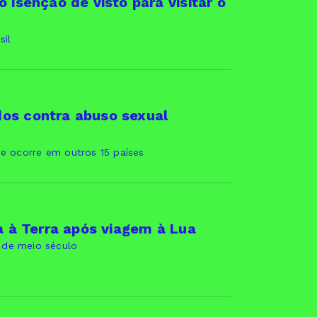
 isenção de visto para visitar o
sil
os contra abuso sexual
ue ocorre em outros 15 países
ta à Terra após viagem à Lua
 de meio século