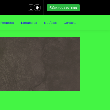
(84) 99440-1155
Recados
Locutores
Notícias
Contato