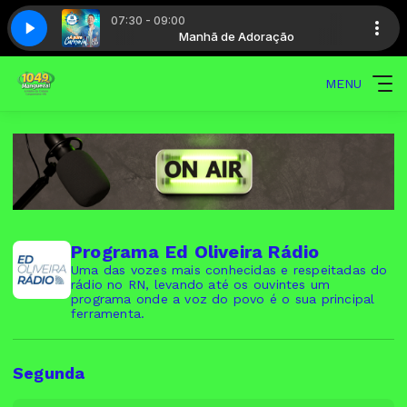
07:30 - 09:00
 SEGUROS
Luz e Vida
 Adoração
Manhã de Adoração
NACIONAL SEGUROS
Programa Luz e Vida
MENU
Programa Ed Oliveira Rádio
Uma das vozes mais conhecidas e respeitadas do
rádio no RN, levando até os ouvintes um
programa onde a voz do povo é o sua principal
ferramenta.
Segunda