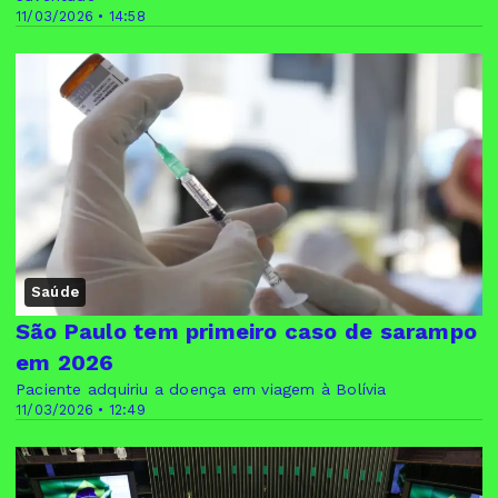
11/03/2026 • 14:58
Saúde
São Paulo tem primeiro caso de sarampo
em 2026
Paciente adquiriu a doença em viagem à Bolívia
11/03/2026 • 12:49