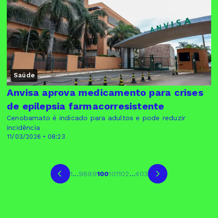
Saúde
Anvisa aprova medicamento para crises
de epilepsia farmacorresistente
Cenobamato é indicado para adultos e pode reduzir
incidência
11/03/2026 • 08:23
1
...
98
99
100
101
102
...
403